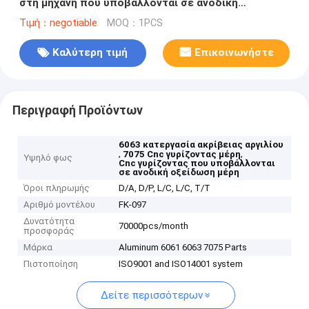
στη μηχανή που υποβάλλονται σε ανοδική
οξείδωση που επεξεργάζεται
Τιμή：negotiable
MOQ：1PCS
Καλύτερη τιμή
Επικοινωνήστε
Περιγραφή Προϊόντων
6063 κατεργασία ακρίβειας αργιλίου
,
,
7075 Cnc γυρίζοντας μέρη
Υψηλό φως
Cnc γυρίζοντας που υποβάλλονται
σε ανοδική οξείδωση μέρη
Όροι πληρωμής
D/A, D/P, L/C, L/C, T/T
Αριθμό μοντέλου
FK-097
Δυνατότητα
70000pcs/month
προσφοράς
Μάρκα
Aluminum 6061 6063 7075 Parts
Πιστοποίηση
ISO9001 and ISO14001 system
Δείτε περισσότερων