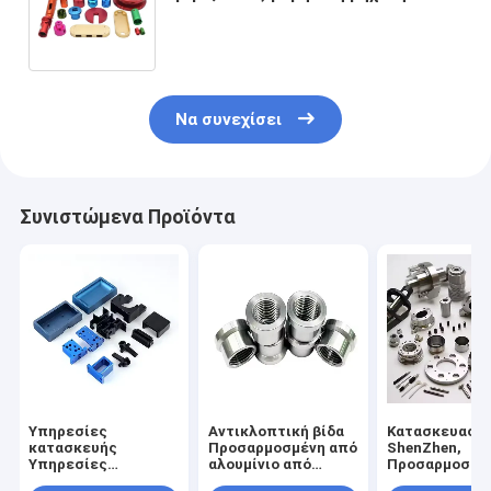
υποβάλλονται σε ανοδική
οξείδωση που επεξεργάζεται
Να συνεχίσει
Συνιστώμενα Προϊόντα
Υπηρεσίες
Αντικλοπτική βίδα
Κατασκευαστ
κατασκευής
Προσαρμοσμένη από
ShenZhen,
Υπηρεσίες
αλουμίνιο από
Προσαρμοσμέ
επεξεργασίας
ανοξείδωτο χάλυβα
Υψηλής Ακρίβ