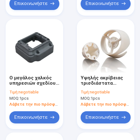
πολυβινυλικού
Επικοινωνήστε
Επικοινωνήστε
χλωριδίου
εκτύπωσης μερών
οδοντική
τρισδιάστατη
Ο μεγάλος χαλκός
Υψηλής ακρίβειας
υπηρεσιών σχεδίου
τρισδιάστατα
εκτύπωσης Χ
εκτύπωσης
Τιμή:
negotiable
Τιμή:
negotiable
τρισδιάστατος
υπηρεσιών SLA
MOQ:
1pcs
MOQ:
1pcs
σκλήρυνε την
πρωτότυπα και
τρισδιάστατη
πρότυπα SLM SLS
Λάβετε την πιο πρόσφατη τιμή
Λάβετε την πιο πρόσφατη τιμή
υπηρεσία
τρισδιάστατα
εκτύπωσης
Επικοινωνήστε
Επικοινωνήστε
μετάλλων SLS