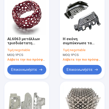
AL6063 μετάλλων
Η σκόνη
τρισδιάστατη
συμπύκνωσε τα
εκτύπωσης
τρισδιάστατα
Τιμή:
negotiable
Τιμή:
negotiable
υπηρεσία
τυπωμένα μέρη
MOQ:
1PCS
MOQ:
1PCS
πρωτοτύπων
αργιλίου 6082
εκτύπωσης μερών
τρισδιάστατα
Λάβετε την πιο πρόσφατη τιμή
Λάβετε την πιο πρόσφατη τιμή
Ra1.0 τρισδιάστατη
τυπωμένα
για ιατρικό
αεροδιαστημικά
Επικοινωνήστε
Επικοινωνήστε
μέρη
Σπίτι
Προϊόντα
Σχετικά με εμάς