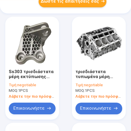
Δώστε τις απαιτήσεις σας
Ss303 τρισδιάστατα
τρισδιάστατα
μέρη εκτύπωσης
τυπωμένα μέρη
συνήθειας 0.005mm
συνήθειας
Τιμή:
negotiable
Τιμή:
negotiable
τρισδιάστατα
ανταλλακτικών
MOQ:
1PCS
MOQ:
1PCS
τυπωμένα μέρη
Ss201 εκτύπωσης
αυτοκινήτων
0.005mm
Λάβετε την πιο πρόσφατη τιμή
Λάβετε την πιο πρόσφατη τιμή
μετάλλων
τρισδιάστατα
Επικοινωνήστε
Επικοινωνήστε