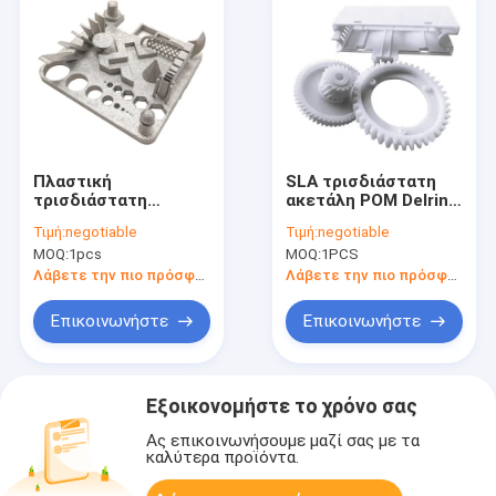
Πλαστική
SLA τρισδιάστατη
τρισδιάστατη
ακετάλη POM Delrin
εκτύπωση Prototyp
μερών εκτύπωσης
Τιμή:
negotiable
Τιμή:
negotiable
0.005mm ABS
μικρή πλαστική για
MOQ:
1pcs
MOQ:
1PCS
υπηρεσιών
τις βιομηχανίες
εκτύπωσης SLS
Λάβετε την πιο πρόσφατη τιμή
Λάβετε την πιο πρόσφατη τιμή
τρισδιάστατη
πλαστική ανοχή
Επικοινωνήστε
Επικοινωνήστε
Εξοικονομήστε το χρόνο σας
Ας επικοινωνήσουμε μαζί σας με τα
καλύτερα προϊόντα.