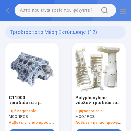
Τρισδιάστατα Μέρη Εκτύπωσης
(12)
C11000
Polyphenylene
τρισδιάστατη
νάυλον τρισδιάστατα
τυπωμένη μετάλλων
τυπωμένα μέρη
Τιμή:
negotiable
Τιμή:
negotiable
εξωτερική
Delrin μερών
MOQ:
1PCS
MOQ:
1PCS
διάμετρος
εκτύπωσης
αρσενηκού
σουλφιδίου
Λάβετε την πιο πρόσφατη τιμή
Λάβετε την πιο πρόσφατη τιμή
σπειρώματος
τρισδιάστατα