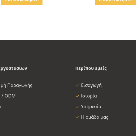
τον ηλεκτρικό Μαύρο πλ
ποδηλάτων
εργοστασίων
Περίπου εμείς
μμή Παραγωγής
Εισαγωγή
 / ODM
Ιστορία
Α
Υπηρεσία
Η ομάδα μας