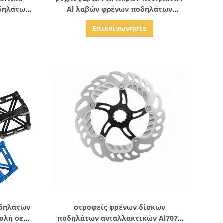
δηλάτων
Al λαβών φρένων ποδηλάτων
ένων
βουνών 22mm
Επικοινωνήστε
ς
Δείξε λεπτομέρειες
οδηλάτων
στροφείς φρένων δίσκων
ολή σε
ποδηλάτων ανταλλακτικών Al7075