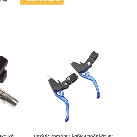
ς
Δείξε λεπτομέρειες
ακτικά
μοχλός 2pcs/Pair λαβών ποδηλάτων