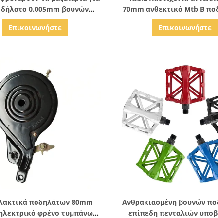
οδήλατο 0.005mm βουνών
70mm ανθεκτικό Mtb Β πο
ύτσι φρένων ποδηλάτων
χάλυβα μαξιλάρια φρ
Επικοινωνήστε
Επικοινωνήστε
ανθεκτικό
Δείξε λεπτομέρειες
Δείξε λεπτομέρειε
λακτικά ποδηλάτων 80mm
Ανθρακιασμένη βουνών π
ηλεκτρικό φρένο τυμπάνων
επίπεδη πενταλιών υποβ