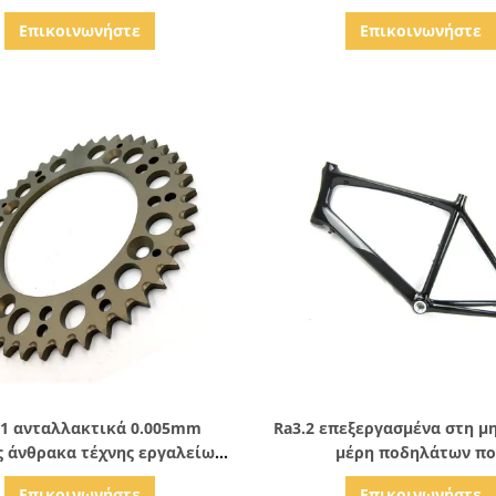
μηχανικών δίκυκλων
ανοδική οξείδωση μερών π
Επικοινωνήστε
Επικοινωνήστε
ABS επεξεργασμένη στη μη
Δείξε λεπτομέρειες
Δείξε λεπτομέρειε
61 ανταλλακτικά 0.005mm
Ra3.2 επεξεργασμένα στη μ
 άνθρακα τέχνης εργαλείων
μέρη ποδηλάτων π
ηλάτων 4140 ποδηλάτων
επιμεταλλώνουν με ηλεκ
Επικοινωνήστε
Επικοινωνήστε