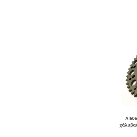
Al60
χάλυβας
ποδ