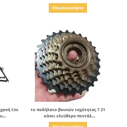
οδηλάτων
ποδηλάτων 140/160/180/203mm
Επικοινωνήστε
χανή Cnc
ς
Δείξε λεπτομέρειες
ηχανή Cnc
το ποδήλατο βουνών ταχύτητας 7 21
ου
κάνει ελεύθερο πεντάλ
τρόλυση
ανταλλακτικά ποδηλάτων 108mm
Επικοινωνήστε