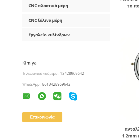
CNC πλαστικά μέρη
το π
παπο
CNC ξύλινα μέρη
Εργαλείο κυλίνδρων
Kimiya
Τηλεφωνικό νούμερο :
13428969642
WhatsApp :
8613428969642
ανταλ
1.2mm 