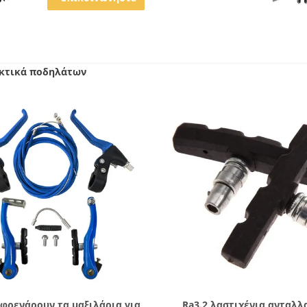
κτικά ποδηλάτων
Δείξε λεπτομέρειες
Δείξε λεπτομέρειε
φρενάρουν τα μαξιλάρια για
Ra3.2 λαστιχένια ανταλλ