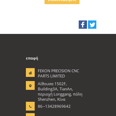
αισίων
για MTB
επαφή
FEKON PRECISION CNC
PARTS LIMITED
Αίθουσα 1502F,
Building3A, TianAn,
περιοχή Longgang, πόλη
Shenzhen, Κίνα
86--13428969642