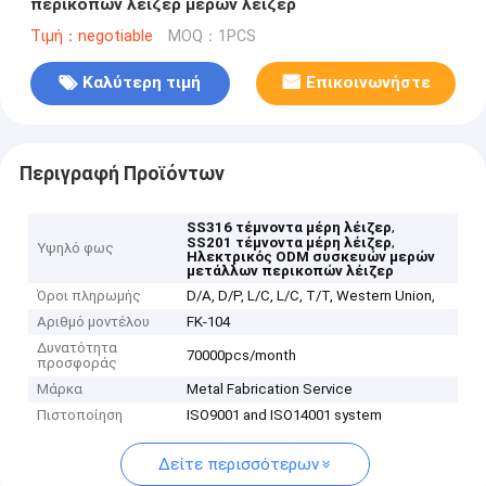
περικοπών λέιζερ μερών λέιζερ
Τιμή：negotiable
MOQ：1PCS
Καλύτερη τιμή
Επικοινωνήστε
Περιγραφή Προϊόντων
,
SS316 τέμνοντα μέρη λέιζερ
,
SS201 τέμνοντα μέρη λέιζερ
Υψηλό φως
Ηλεκτρικός ODM συσκευών μερών
μετάλλων περικοπών λέιζερ
Όροι πληρωμής
D/A, D/P, L/C, L/C, T/T, Western Union,
Αριθμό μοντέλου
FK-104
Δυνατότητα
70000pcs/month
προσφοράς
Μάρκα
Metal Fabrication Service
Πιστοποίηση
ISO9001 and ISO14001 system
Δείτε περισσότερων