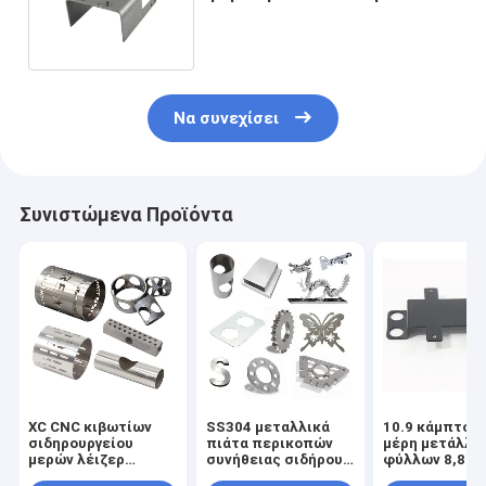
λέιζερ μερών λέιζερ
Να συνεχίσει
Συνιστώμενα Προϊόντα
XC CNC κιβωτίων
SS304 μεταλλικά
10.9 κάμπτον
σιδηρουργείου
πιάτα περικοπών
μέρη μετάλλω
μερών λέιζερ
συνήθειας σιδήρου
φύλλων 8,8
ανοξείδωτου
12L14 μερών
Deburring μέρ