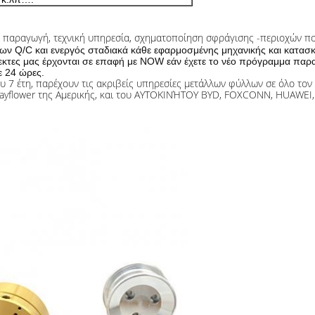
παραγωγή, τεχνική υπηρεσία, σχηματοποίηση σφράγισης -περιοχών που
πων Q/C και ενεργός σταδιακά κάθε εφαρμοσμένης μηχανικής και κατασ
κτες μας έρχονται σε επαφή με NOW εάν έχετε το νέο πρόγραμμα παρα
ε 24 ώρες.
υ 7 έτη, παρέχουν τις ακριβείς υπηρεσίες μετάλλων φύλλων σε όλο το
Mayflower της Αμερικής, και του ΑΥΤΟΚΙΝΉΤΟΥ BYD, FOXCONN, HUAWEI, 