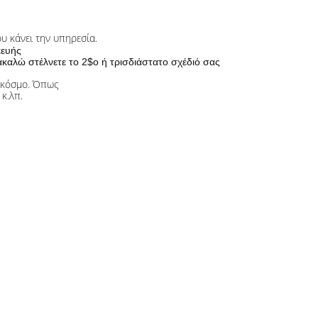
 κάνει την υπηρεσία.
κευής
καλώ στέλνετε το 2$ο ή τρισδιάστατο σχέδιό σας
ν κόσμο. Όπως
κ.λπ.