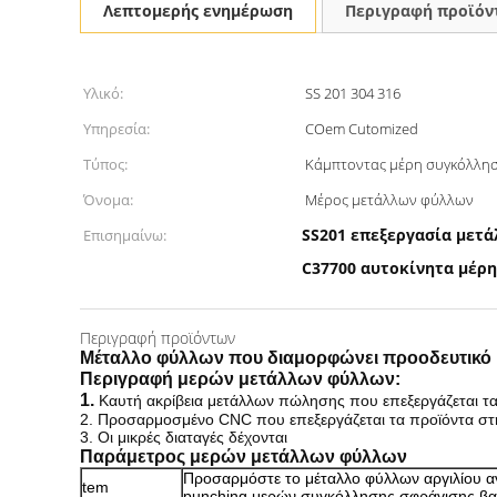
Λεπτομερής ενημέρωση
Περιγραφή προϊόν
Υλικό:
SS 201 304 316
Υπηρεσία:
COem Cutomized
Τύπος:
Κάμπτοντας μέρη συγκόλλη
Όνομα:
Μέρος μετάλλων φύλλων
SS201 επεξεργασία μετ
Επισημαίνω:
C37700 αυτοκίνητα μέρ
Περιγραφή προϊόντων
Μέταλλο φύλλων που διαμορφώνει προοδευτικό
Περιγραφή
μερών μετάλλων
φύλλων
:
1.
Καυτή ακρίβεια μετάλλων πώλησης που επεξεργάζεται τ
2. Προσαρμοσμένο CNC που επεξεργάζεται τα προϊόντα στ
3. Οι μικρές διαταγές δέχονται
Παράμετρος
μερών μετάλλων
φύλλων
Προσαρμόστε το μέταλλο φύλλων αργιλίου 
tem
punching μερών συγκόλλησης σφράγισης βα