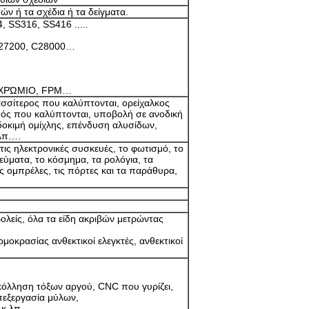
ών ή τα σχέδια ή τα δείγματα.
 SS316, SS416 .....
 C27200, C28000…
, ΧΡΏΜΙΟ, FPM…
ασσίτερος που καλύπτονται, ορείχαλκος
σός που καλύπτονται, υποβολή σε ανοδική
δοκιμή ομίχλης, επένδυση αλυσίδων,
.λπ….
ις ηλεκτρονικές συσκευές, το φωτισμό, το
εύματα, το κόσμημα, τα ρολόγια, τα
τις ομπρέλες, τις πόρτες και τα παράθυρα,
ολείς, όλα τα είδη ακριβών μετρώντας
μοκρασίας ανθεκτικοί ελεγκτές, ανθεκτικοί
κόλληση τόξων αργού, CNC που γυρίζει,
πεξεργασία μύλων,
 κ.λπ….