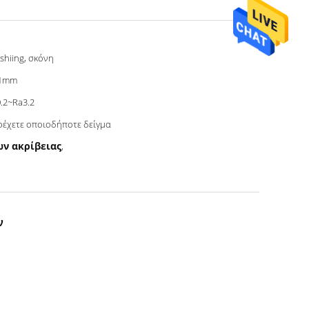
shiing, σκόνη
01mm
.2~Ra3.2
έχετε οποιοδήποτε δείγμα
ν ακρίβειας
,
ν