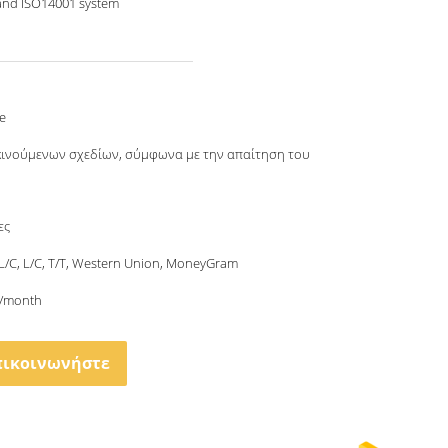
and ISO14001 system
e
κινούμενων σχεδίων, σύμφωνα με την απαίτηση του
ες
 L/C, L/C, T/T, Western Union, MoneyGram
/month
πικοινωνήστε