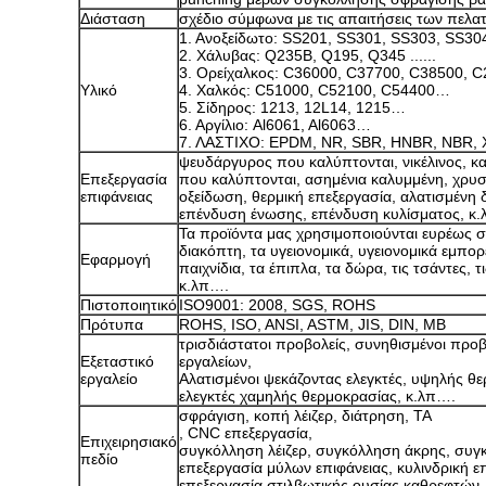
Διάσταση
σχέδιο σύμφωνα με τις απαιτήσεις των πελατ
1. Ανοξείδωτο: SS201, SS301, SS303, SS304,
2. Χάλυβας: Q235B, Q195, Q345 ......
3. Ορείχαλκος: C36000, C37700, C38500,
Υλικό
4. Χαλκός: C51000, C52100, C54400…
5. Σίδηρος: 1213, 12L14, 1215…
6. Αργίλιο: Al6061, Al6063…
7. ΛΑΣΤΙΧΟ: EPDM, NR, SBR, HNBR, NBR
ψευδάργυρος που καλύπτονται, νικέλινος, κ
Επεξεργασία
που καλύπτονται, ασημένια καλυμμένη, χρυ
επιφάνειας
οξείδωση, θερμική επεξεργασία, αλατισμένη 
επένδυση ένωσης, επένδυση κυλίσματος, κ
Τα προϊόντα μας χρησιμοποιούνται ευρέως στ
διακόπτη, τα υγειονομικά, υγειονομικά εμπορ
Εφαρμογή
παιχνίδια, τα έπιπλα, τα δώρα, τις τσάντες, 
κ.λπ….
Πιστοποιητικό
ISO9001: 2008, SGS, ROHS
Πρότυπα
ROHS, ISO, ANSI, ASTM, JIS, DIN, ΜΒ
τρισδιάστατοι προβολείς, συνηθισμένοι προβ
Εξεταστικό
εργαλείων,
εργαλείο
Αλατισμένοι ψεκάζοντας ελεγκτές, υψηλής θερ
ελεγκτές χαμηλής θερμοκρασίας, κ.λπ….
σφράγιση, κοπή λέιζερ, διάτρηση, TA
, CNC επεξεργασία,
Επιχειρησιακό
συγκόλληση λέιζερ, συγκόλληση άκρης, συγ
πεδίο
επεξεργασία μύλων επιφάνειας, κυλινδρική ε
επεξεργασία στιλβωτικής ουσίας καθρεφτών,