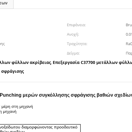
των
Επιφάνεια:
Bru
Ανοχή:
0.
σης
Τραχύτητα:
Ra0
Δείγμα:
Παρ
άλλων φύλλων ακρίβειας
Επεξεργασία C37700 μετάλλων φύλλω
,
η σφράγισης
 Punching μερών συγκόλλησης σφράγισης βαθιών σχεδίω
α μέρη στη μηχανή
η μηχανή
ανοξείδωτου διαμορφώνοντας προοδευτικό
θιών σχεδίων