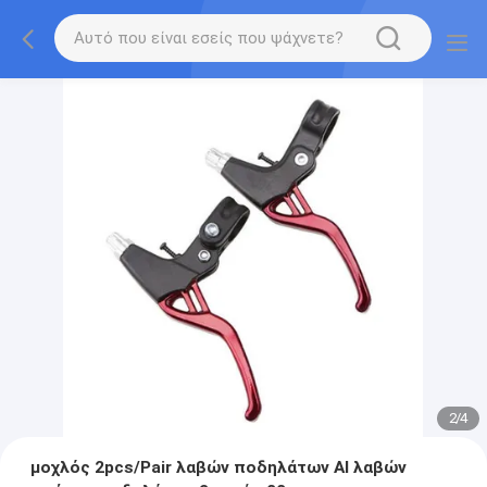
2
/
4
μοχλός 2pcs/Pair λαβών ποδηλάτων Al λαβών