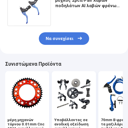
μοχλός 2pcs/Pair λαβών
ποδηλάτων Al λαβών φρένων
ποδηλάτων βουνών 22mm
Να συνεχίσει
Συνιστώμενα Προϊόντα
μέρη μηχανών
Υποβάλλοντας σε
70mm Β φρεν
τόρνου 0.01mm Cnc
ανοδική οξείδωση
τα μαξιλάρια γ