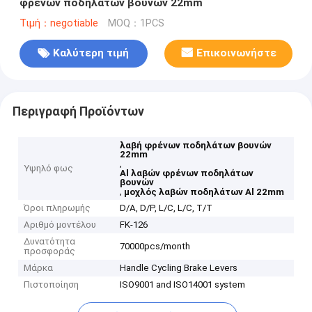
φρένων ποδηλάτων βουνών 22mm
Τιμή：negotiable
MOQ：1PCS
Καλύτερη τιμή
Επικοινωνήστε
Περιγραφή Προϊόντων
λαβή φρένων ποδηλάτων βουνών
22mm
,
Υψηλό φως
Al λαβών φρένων ποδηλάτων
βουνών
,
μοχλός λαβών ποδηλάτων Al 22mm
Όροι πληρωμής
D/A, D/P, L/C, L/C, T/T
Αριθμό μοντέλου
FK-126
Δυνατότητα
70000pcs/month
προσφοράς
Μάρκα
Handle Cycling Brake Levers
Πιστοποίηση
ISO9001 and ISO14001 system