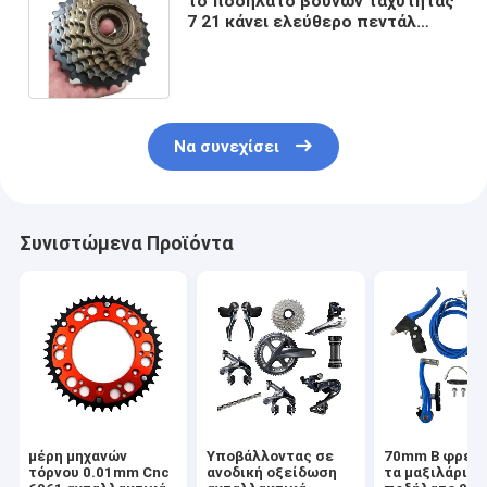
το ποδήλατο βουνών ταχύτητας
7 21 κάνει ελεύθερο πεντάλ
ανταλλακτικά ποδηλάτων
108mm για MTB
Να συνεχίσει
Συνιστώμενα Προϊόντα
μέρη μηχανών
Υποβάλλοντας σε
70mm Β φρεν
τόρνου 0.01mm Cnc
ανοδική οξείδωση
τα μαξιλάρια γ