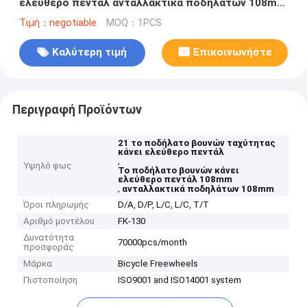
ελεύθερο πεντάλ ανταλλακτικά ποδηλάτων 108mm
για MTB
Τιμή：negotiable
MOQ：1PCS
Καλύτερη τιμή
Επικοινωνήστε
Περιγραφή Προϊόντων
21 το ποδήλατο βουνών ταχύτητας
κάνει ελεύθερο πεντάλ
,
Υψηλό φως
Το ποδήλατο βουνών κάνει
ελεύθερο πεντάλ 108mm
,
ανταλλακτικά ποδηλάτων 108mm
Όροι πληρωμής
D/A, D/P, L/C, L/C, T/T
Αριθμό μοντέλου
FK-130
Δυνατότητα
70000pcs/month
προσφοράς
Μάρκα
Bicycle Freewheels
Πιστοποίηση
ISO9001 and ISO14001 system