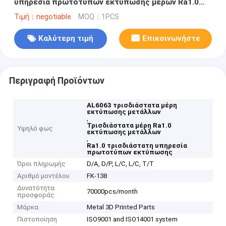
υπηρεσία πρωτοτύπων εκτύπωσης μερών Ra1.0
τρισδιάστατη για ιατρικό
Τιμή：negotiable
MOQ：1PCS
Καλύτερη τιμή
Επικοινωνήστε
Περιγραφή Προϊόντων
AL6063 τρισδιάστατα μέρη
εκτύπωσης μετάλλων
,
Τρισδιάστατα μέρη Ra1.0
Υψηλό φως
εκτύπωσης μετάλλων
,
Ra1.0 τρισδιάστατη υπηρεσία
πρωτοτύπων εκτύπωσης
Όροι πληρωμής
D/A, D/P, L/C, L/C, T/T
Αριθμό μοντέλου
FK-138
Δυνατότητα
70000pcs/month
προσφοράς
Μάρκα
Metal 3D Printed Parts
Πιστοποίηση
ISO9001 and ISO14001 system