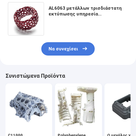
AL6063 μετάλλων τρισδιάστατη
εκτύπωσης υπηρεσία
πρωτοτύπων εκτύπωσης μερών
Ra1.0 τρισδιάστατη για ιατρικό
Να συνεχίσει
Συνιστώμενα Προϊόντα
C11000
Polyphenylene
Ο μεγάλος χα