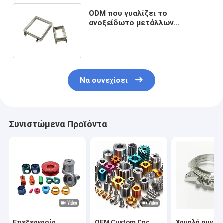
ODM που γυαλίζει το
ανοξείδωτο μετάλλων
περίπτωσης ρολογιών
επένδυσης νικελίου 304 316
Να συνεχίσει
Συνιστώμενα Προϊόντα
Επεξεργασία
OEM Custom Cnc
Χαμηλή συνήθ