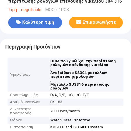
περίπτωσης ρολογιών επένδυσης νικελίου 304 316
Τιμή：negotiable
MOQ：1PCS
Καλύτερη τιμή
Επικοινωνήστε
Περιγραφή Προϊόντων
ODM που γυαλίζει την περίπτωση
ρολογιών επένδυσης νικελίου
,
Ανοξείδωτο SS304 μετάλλων
Υψηλό φως
περίπτωσης ρολογιών
,
Μέταλλο SUS316 περίπτωσης
ρολογιών
Όροι πληρωμής
D/A, D/P, L/C, L/C, T/T
Αριθμό μοντέλου
FK-183
Δυνατότητα
70000pcs/month
προσφοράς
Μάρκα
Watch Case Prototype
Πιστοποίηση
ISO9001 and ISO14001 system