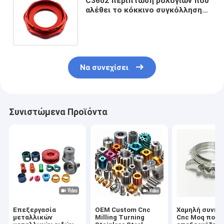
C3602 περίπτωση ρολογιών που
αλέθει το κόκκινο συγκόλλησης
λέιζερ περίπτωσης ρολογιών
0.01mm
Να συνεχίσει
Συνιστώμενα Προϊόντα
Επεξεργασία
OEM Custom Cnc
Χαμηλή συνήθ
μεταλλικών
Milling Turning
Cnc Moq που