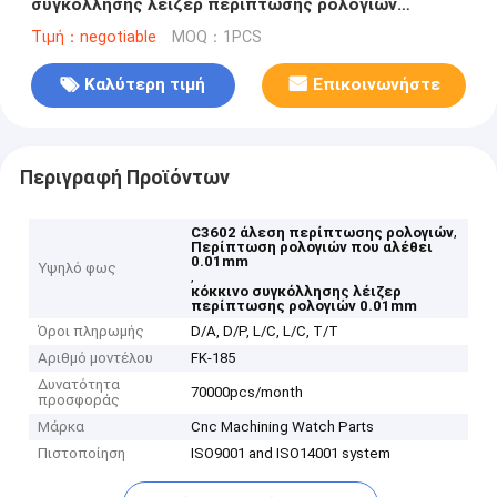
συγκόλλησης λέιζερ περίπτωσης ρολογιών
0.01mm
Τιμή：negotiable
MOQ：1PCS
Καλύτερη τιμή
Επικοινωνήστε
Περιγραφή Προϊόντων
,
C3602 άλεση περίπτωσης ρολογιών
Περίπτωση ρολογιών που αλέθει
0.01mm
Υψηλό φως
,
κόκκινο συγκόλλησης λέιζερ
περίπτωσης ρολογιών 0.01mm
Όροι πληρωμής
D/A, D/P, L/C, L/C, T/T
Αριθμό μοντέλου
FK-185
Δυνατότητα
70000pcs/month
προσφοράς
Μάρκα
Cnc Machining Watch Parts
Πιστοποίηση
ISO9001 and ISO14001 system