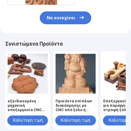
Να συνεχίσει
Συνιστώμενα Προϊόντα
εξειδικευμένη
Προϊόντα επίπλων
Επεξεργασία 
μηχανική
διακόσμησης με
για παραγγελία
επεξεργασία CNC
CNC από ξύλο ή
στροφή ξύλιν
γύρισμα ξύλινα
μπαμπού
εξαρτημάτων,
εξαρτήματα ξύλινα
υπηρεσία
Καλύτερη τιμή
Καλύτερη τιμή
Καλύτερη 
μέρη CNC
επεξεργασίας
αλεξίπτωσης
ξύλινων