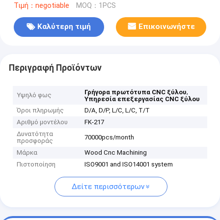
Τιμή：negotiable
MOQ：1PCS
Καλύτερη τιμή
Επικοινωνήστε
Περιγραφή Προϊόντων
,
Γρήγορα πρωτότυπα CNC ξύλου
Υψηλό φως
Υπηρεσία επεξεργασίας CNC ξύλου
Όροι πληρωμής
D/A, D/P, L/C, L/C, T/T
Αριθμό μοντέλου
FK-217
Δυνατότητα
70000pcs/month
προσφοράς
Μάρκα
Wood Cnc Machining
Πιστοποίηση
ISO9001 and ISO14001 system
Δείτε περισσότερων