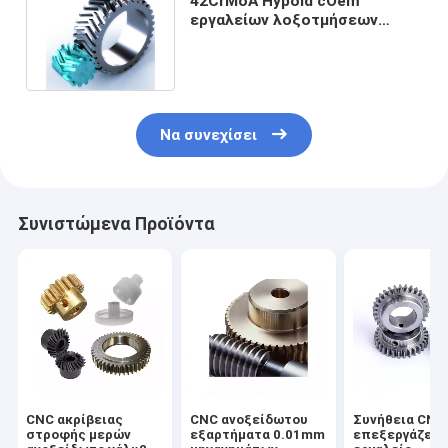
42CrMoA Hypoid cOem
εργαλείων λοξοτμήσεων
ανοξείδωτου εργαλείων
κυλίνδρων
Να συνεχίσει
Συνιστώμενα Προϊόντα
CNC ακρίβειας
CNC ανοξείδωτου
Συνήθεια CNC
στροφής μερών
εξαρτήματα 0.01mm
επεξεργάζετα