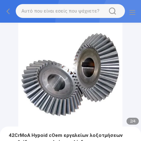
2
/
4
42CrMoA Hypoid cOem εργαλείων λοξοτμήσεων