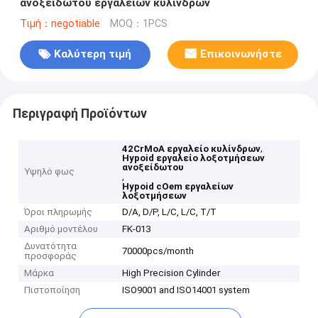
ανοξείδωτου εργαλείων κυλίνδρων
Τιμή：negotiable
MOQ：1PCS
Καλύτερη τιμή
Επικοινωνήστε
Περιγραφή Προϊόντων
,
42CrMoA εργαλείο κυλίνδρων
Hypoid εργαλείο λοξοτμήσεων
ανοξείδωτου
Υψηλό φως
,
Hypoid cOem εργαλείων
λοξοτμήσεων
Όροι πληρωμής
D/A, D/P, L/C, L/C, T/T
Αριθμό μοντέλου
FK-013
Δυνατότητα
70000pcs/month
προσφοράς
Μάρκα
High Precision Cylinder
Πιστοποίηση
ISO9001 and ISO14001 system