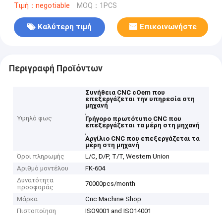
Τιμή：negotiable
MOQ：1PCS
Καλύτερη τιμή
Επικοινωνήστε
Περιγραφή Προϊόντων
Συνήθεια CNC cOem που
επεξεργάζεται την υπηρεσία στη
μηχανή
,
Υψηλό φως
Γρήγορο πρωτότυπο CNC που
επεξεργάζεται τα μέρη στη μηχανή
,
Αργίλιο CNC που επεξεργάζεται τα
μέρη στη μηχανή
Όροι πληρωμής
L/C, D/P, T/T, Western Union
Αριθμό μοντέλου
FK-604
Δυνατότητα
70000pcs/month
προσφοράς
Μάρκα
Cnc Machine Shop
Πιστοποίηση
ISO9001 and ISO14001