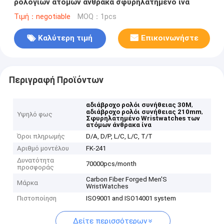
ρολογιών ατόμων άνθρακα σφυρηλατημένο ίνα
Τιμή：negotiable
MOQ：1pcs
Καλύτερη τιμή
Επικοινωνήστε
Περιγραφή Προϊόντων
,
αδιάβροχο ρολόι συνήθειας 30M
,
αδιάβροχο ρολόι συνήθειας 210mm
Υψηλό φως
Σφυρηλατημένο Wristwatches των
ατόμων άνθρακα ίνα
Όροι πληρωμής
D/A, D/P, L/C, L/C, T/T
Αριθμό μοντέλου
FK-241
Δυνατότητα
70000pcs/month
προσφοράς
Carbon Fiber Forged Men'S
Μάρκα
WristWatches
Πιστοποίηση
ISO9001 and ISO14001 system
Δείτε περισσότερων