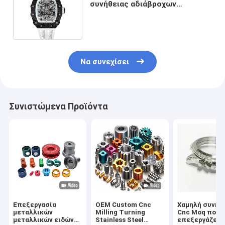
συνήθειας αδιάβροχων
ρολογιών ατόμων άνθρακα
σφυρηλατημένο ίνα
Να συνεχίσει
Συνιστώμενα Προϊόντα
Επεξεργασία
OEM Custom Cnc
Χαμηλή συνήθ
μεταλλικών
Milling Turning
Cnc Moq που
μεταλλικών ειδών
Stainless Steel
επεξεργάζετα