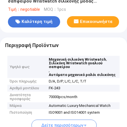
σαπφείρου Wristwatch σιλικόνης μόδας
περιστασιακό
Τιμή：negotiable
MOQ：1pcs
Καλύτερη τιμή
Επικοινωνήστε
Περιγραφή Προϊόντων
,
Μηχανική σιλικόνη Wristwatch
Σιλικόνη Wristwatch γυαλιού
Υψηλό φως
σαπφείρου
,
Αυτόματο μηχανικό ρολόι σιλικόνης
Όροι πληρωμής
D/A, D/P, L/C, L/C, T/T
Αριθμό μοντέλου
FK-243
Δυνατότητα
70000pcs/month
προσφοράς
Μάρκα
Automatic Luxury Mechanical Watch
Πιστοποίηση
ISO9001 and ISO14001 system
Δείτε περισσότερων