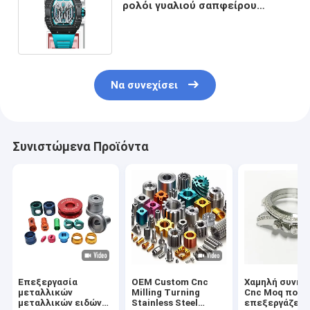
ρολόι γυαλιού σαπφείρου
Wristwatch σιλικόνης μόδας
περιστασιακό
Να συνεχίσει
Συνιστώμενα Προϊόντα
Επεξεργασία
OEM Custom Cnc
Χαμηλή συνήθ
μεταλλικών
Milling Turning
Cnc Moq που
μεταλλικών ειδών
Stainless Steel
επεξεργάζετα