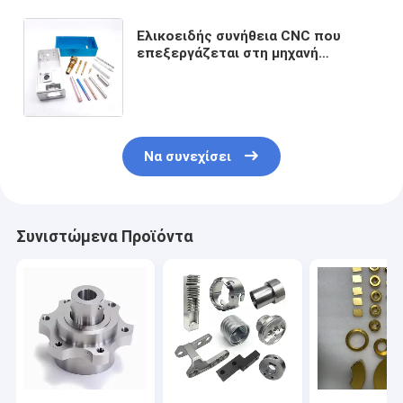
Ελικοειδής συνήθεια CNC που
επεξεργάζεται στη μηχανή
υποβάλλοντας σε ανοδική
οξείδωση για τα τρόφιμα 4 μέρη
μετάλλων άξονα
Να συνεχίσει
Συνιστώμενα Προϊόντα