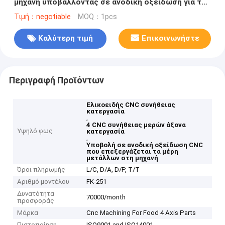
μηχανή υποβάλλοντας σε ανοδική οξείδωση για τα
τρόφιμα 4 μέρη μετάλλων άξονα
Τιμή：negotiable
MOQ：1pcs
Καλύτερη τιμή
Επικοινωνήστε
Περιγραφή Προϊόντων
Ελικοειδής CNC συνήθειας
κατεργασία
,
4 CNC συνήθειας μερών άξονα
Υψηλό φως
κατεργασία
,
Υποβολή σε ανοδική οξείδωση CNC
που επεξεργάζεται τα μέρη
μετάλλων στη μηχανή
Όροι πληρωμής
L/C, D/A, D/P, T/T
Αριθμό μοντέλου
FK-251
Δυνατότητα
70000/month
προσφοράς
Μάρκα
Cnc Machining For Food 4 Axis Parts
Πιστοποίηση
ISO9001 and ISO14001