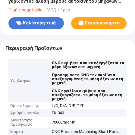
γυρίζοντας άλεση μέρους αυτοκινήτου μηχανών
μηχανών μερών άξονων στη μηχανή
Τιμή：negotiable
MOQ：1pcs
Καλύτερη τιμή
Επικοινωνήστε
Περιγραφή Προϊόντων
CNC ακρίβεια που επεξεργάζεται τα
μέρη άξονων στη μηχανή
,
Προσαρμόστε CNC την ακρίβεια
επεξεργαμένος τα μέρη άξονων στη
Υψηλό φως
μηχανή
,
CNC αργιλίου ακρίβεια που
επεξεργάζεται τα μέρη άξονων στη
μηχανή
Όροι πληρωμής
L/C, D/A, D/P, T/T
Αριθμό μοντέλου
FK-340
Δυνατότητα
70000/month
προσφοράς
Μάρκα
CNC Precision Machining Shaft Parts