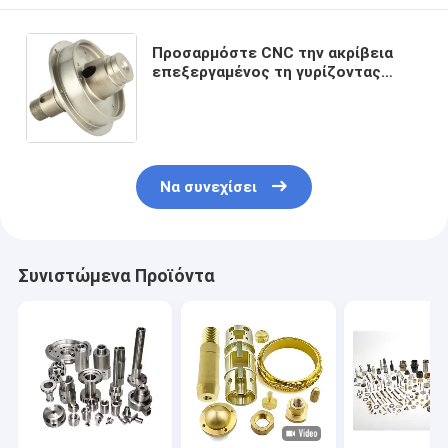
Προσαρμόστε CNC την ακρίβεια
επεξεργαμένος τη γυρίζοντας
άλεση μέρους αυτοκινήτου
μηχανών μηχανών μερών άξονων
στη μηχανή
Να συνεχίσει
Συνιστώμενα Προϊόντα