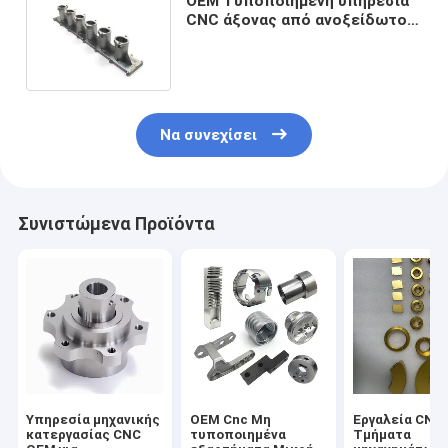
OEM Τυποποιημένη υπηρεσία
CNC άξονας από ανοξείδωτο
χάλυβα μικρά μηχανικά μέρη
Να συνεχίσει
Συνιστώμενα Προϊόντα
Υπηρεσία μηχανικής
OEM Cnc Μη
Εργαλεία CNC
κατεργασίας CNC
τυποποιημένα
Τμήματα