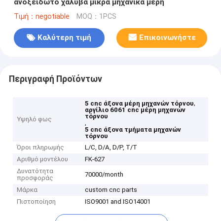
ανοξείδωτο χάλυβα μικρά μηχανικά μέρη
Τιμή：negotiable
MOQ：1PCS
Καλύτερη τιμή
Επικοινωνήστε
Περιγραφή Προϊόντων
,
5 cnc άξονα μέρη μηχανών τόρνου
αργίλιο 6061 cnc μέρη μηχανών
τόρνου
Υψηλό φως
,
5 cnc άξονα τμήματα μηχανών
τόρνου
Όροι πληρωμής
L/C, D/A, D/P, T/T
Αριθμό μοντέλου
FK-627
Δυνατότητα
70000/month
προσφοράς
Μάρκα
custom cnc parts
Πιστοποίηση
ISO9001 and ISO14001