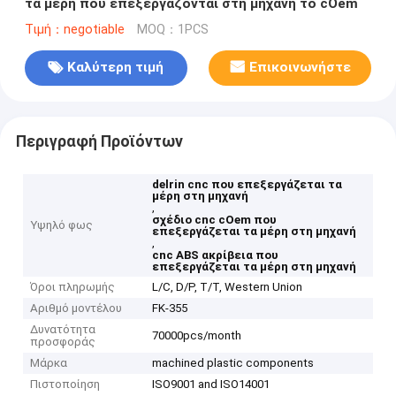
τα μέρη που επεξεργάζονται στη μηχανή το cOem
Τιμή：negotiable
MOQ：1PCS
Καλύτερη τιμή
Επικοινωνήστε
Περιγραφή Προϊόντων
delrin cnc που επεξεργάζεται τα
μέρη στη μηχανή
,
σχέδιο cnc cOem που
Υψηλό φως
επεξεργάζεται τα μέρη στη μηχανή
,
cnc ABS ακρίβεια που
επεξεργάζεται τα μέρη στη μηχανή
Όροι πληρωμής
L/C, D/P, T/T, Western Union
Αριθμό μοντέλου
FK-355
Δυνατότητα
70000pcs/month
προσφοράς
Μάρκα
machined plastic components
Πιστοποίηση
ISO9001 and ISO14001