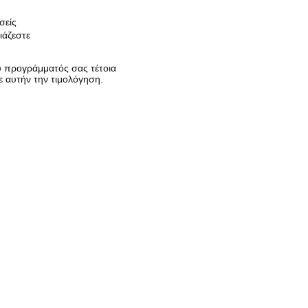
σείς
ιάζεστε
υ προγράμματός σας τέτοια
ε αυτήν την τιμολόγηση.