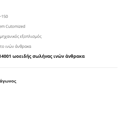
~150
em Cutomized
μηχανικός εξοπλισμός
το ινών άνθρακα
14001 ωοειδής σωλήνας ινών άνθρακα
τάγωνος