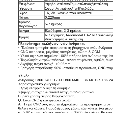
Επιφάνεια
Υψηλοί στιλπνοί/ημι στιλπνός/μεταλλίνη
Ύφανση
Σφυρηλατημένος/Twill/πεδιάδα
Ύφος
1K, 3K, κανένα που υφαίνεται
Πάχος
0.220mm
Χρόνος
5-7 ημέρες
παραγωγής
Δείγμα
Ελεύθερος, 2-3 ημέρες
RC κηφήνας Aeromodel UAV RC αυτοκίνητ
Χρήση
Διακόσμηση & ενίσχυση
Πλεονέκτημα
σωλήνων ινών
άνθρακα:
* Πλούσια εμπειρία: αφιερώστε τη βιομηχανία ινών άνθρακα
* CNC υπηρεσία, μέγεθος συνήθειας, cOem & ODM.
* Υλικό υψηλών σημείων: 100% πλήρης ίνα άνθρακα της Ια
* Τεχνολογία χυτρών πιέσεως: τέλεια επιφάνεια, ομαλά, άψο
* Ακριβής παχιά ανοχή: ±0.05mm.
* Γρήγορη παράδοση: 90% -απόθεμα προϊόντων,
 CNC
παρ
Υλικό:
Άνθρακας T300 T400 T700 T800 M40… 3K 6K 12K 18K 24
Χαρακτηριστικό γνώρισμα:
Έξοχη ελαφριά & υψηλή ακαμψία
Υψηλής αντοχής & συντελεστής αντιδιαβρωτικοί
Ευρεία χρήση σειράς θερμοκρασίας
Q: Είναι CNC η κατεργασία ακριβή;
Α: Η τιμή CNC σας που επεξεργάζεται τα προγράμματα στη
θέλετε να κάνετε. Παραδείγματος χάριν, εάν κάνετε ένα μέρ
από $2 και ένα κόστος οργάνωσης $200, ένα μέρος θα κοστίσ