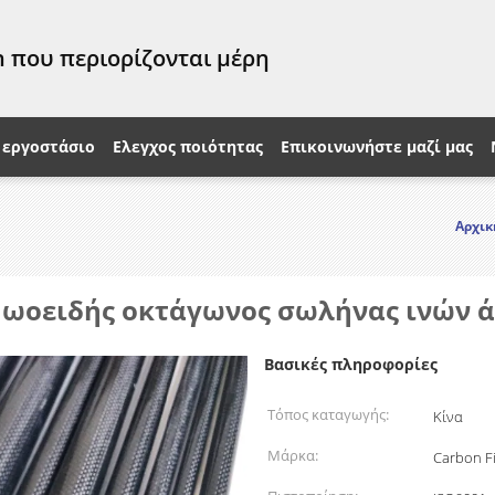
 που περιορίζονται μέρη
 εργοστάσιο
Ελεγχος ποιότητας
Επικοινωνήστε μαζί μας
Αρχικ
ός ωοειδής οκτάγωνος σωλήνας ινών
Βασικές πληροφορίες
Τόπος καταγωγής:
Κίνα
Μάρκα:
Carbon Fi