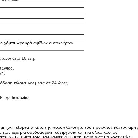
ο χόμπι Φρουρά αψίδων αυτοκινήτων
 πάνω από 15 έτη.
πωνίας.
γη.
άδοση
πλαισίων
μέσα σε 24 ώρες.
K της Ιαπωνίας
 μηχανή εξαρτάται από την πολυπλοκότητα του προϊόντος και τον αρι
ος που έχει μια συνδυασμένη κατεργασία και ένα υλικό κόστος
ει $202. Εντούτοις, εάν κάνετε 200 μέρη, κάθε ένας θα κόστιζε $3!