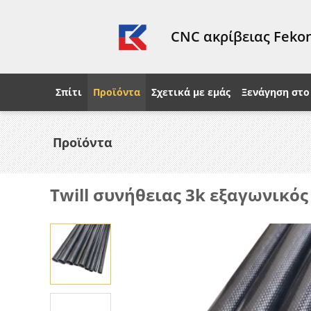
CNC ακρίβειας Fekon
Σπίτι
Προϊόντα
Σχετικά με εμάς
Ξενάγηση στο
Προϊόντα
Twill συνήθειας 3k εξαγωνικ