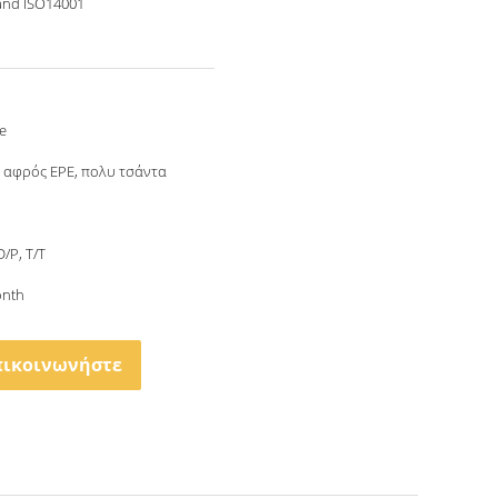
and ISO14001
e
 αφρός EPE, πολυ τσάντα
D/P, T/T
onth
πικοινωνήστε