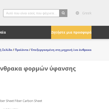
Greek
search
Νέα
Ζητήστε μια προσφορά
ή Σελίδα
/
Προϊόντα
/
Επεξεργασμένη στη μηχανή ίνα άνθρακα
 άνθρακα φορμών ύφανσης
ber Sheet Fiber Carbon Sheet