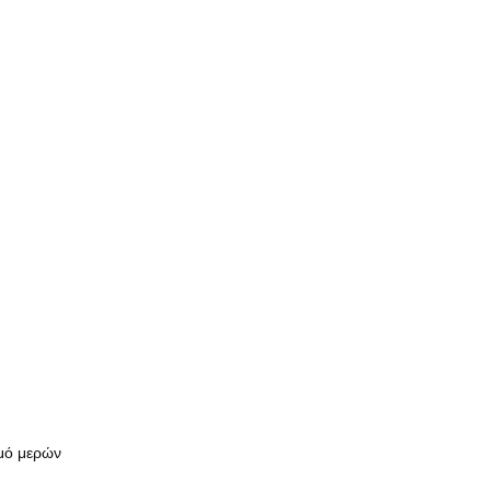
θμό μερών