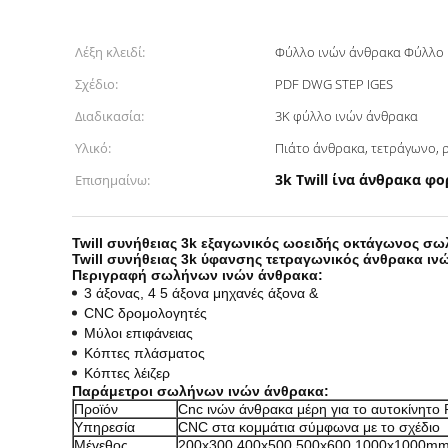
Λέξη κλειδί:
Φύλλο ινών άνθρακα Φύλλο 
Σχέδιο:
PDF DWG STEP IGES
Διαδικασία:
3K φύλλο ινών άνθρακα
Υλικό:
Πιάτο άνθρακα, τετράγωνο,
3k Twill ίνα άνθρακα φ
Επισημαίνω:
Twill συνήθειας 3k εξαγωνικός ωοειδής οκτάγωνος 
Twill συνήθειας 3k ύφανσης τετραγωνικός άνθρακα 
Περιγραφή
σωλήνων ινών άνθρακα
:
3 άξονας, 4 5 άξονα μηχανές άξονα &
CNC δρομολογητές
Μύλοι επιφάνειας
Κόπτες πλάσματος
Κόπτες λέιζερ
Παράμετροι
σωλήνων ινών άνθρακα
:
Προϊόν
Cnc ινών άνθρακα μέρη για το αυτοκίνητο
Υπηρεσία
CNC στα κομμάτια σύμφωνα με το σχέδιο
Μέγεθος
200x300 400x500 500x600 1000x1000mm