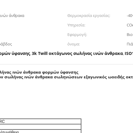
ινών άνθρακα
Θερμοκρασία εργασίας:
-40
Υπηρεσία:
CO
Εφαρμογή:
Βιο
 ράβδος
όνομα:
Πιά
ορμών ύφανσης
3k Twill οκτάγωνος σωλήνας ινών άνθρακα
ISO
,
,
σωλήνας ινών άνθρακα φορμών ύφανσης
ινών σωλήνας ινών άνθρακα σωληνώσεων εξαγωνικός ωοειδής οκ
 RC
/συνήθεια