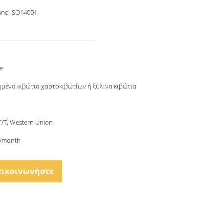
and ISO14001
e
μένα κιβώτια χαρτοκιβωτίων ή ξύλινα κιβώτια
 T/T, Western Union
/month
πικοινωνήστε