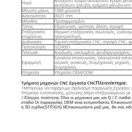
Αλουμίνιο, κράμα αλουμινίου, κράμα ψευδ
Υλικό
ανοξείδωτο χάλυβα, κράματα χάλυβα κλπ.
Μέγιστο μήκος
1000 χιλιοστά
Ανεκτικότητα
00,01 mm
Μέγεθος
Προσαρμοσμένο
Τύπος
Εξερεύνηση, τρύπηση, άλεση, στροφή
Επεξεργασία
Θερμική επεξεργασία, ανωτισμός, γυαλισ
επιφάνειας
ηλεκτροπληγή,
Διαδικασία
Τεχνική επεξεργασία CNC, στροφή CNC, φ
Πιστοποίηση
ISO9001
Τελείωσε.
Ανώδωση, νικελωμένη, ψευδαργυρισμένη, 
Εργαλεία επικοινωνίας, ηλεκτρονικά κατα
Εφαρμογή
ιατρικές συσκευές, βιομηχανικές μηχανές,
βιομηχανίες.
Υπηρεσία
Υπηρεσία OEM/ODM
Τμήματα μηχανών CNC Εργασία CNC
Πλεονέκτημα:
1Μπορούμε να παρέχουμε σχεδιασμό παραγωγής,
Εργασίες
Υπηρεσία τυποποίησης, χύτευσης,
Μέρη επεξεργασμένων με 
2.
Ελέγχος ποιότητας Όλοι οι μηχανικοί μας και Q / C παιδιά
στάδια
Οι παραγγελίες OEM είναι ευπρόσδεκτες Επικοινωνή
ή 3D σχέδιο
(STP,IGS) fi
Επικοινωνήστε μαζί μας, θα σας ει