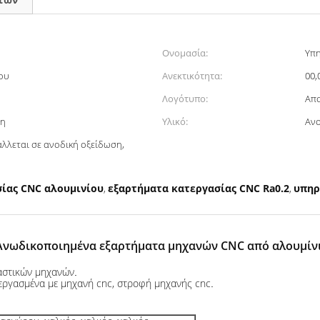
Ονομασία:
Υπη
ου
Ανεκτικότητα:
00,
Λογότυπο:
Απο
ση
Υλικό:
Ανο
άλλεται σε ανοδική οξείδωση,
ίας CNC αλουμινίου
εξαρτήματα κατεργασίας CNC Ra0.2
υπηρ
,
,
Ανωδικοποιημένα εξαρτήματα μηχανών CNC από αλουμίν
αστικών μηχανών
.
εργασμένα με μηχανή cnc, στροφή μηχανής cnc
.