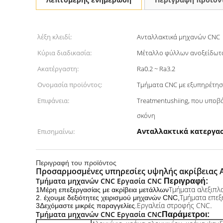
λέξη κλειδί:
Ανταλλακτικά μηχανών CNC
Κύρια διαδικασία:
Μέταλλο φύλλων ανοξείδωτ
Ακατέργαστη:
Ra0.2 ~ Ra3.2
Ονομασία προϊόντος:
Τμήματα CNC με εξυπηρέτη
Επιφάνεια:
Treatmentushiing, που υποβ
σκόνη
Ανταλλακτικά κατεργασ
Επισημαίνω:
Περιγραφή του προϊόντος
Προσαρμοσμένες υπηρεσίες υψηλής ακρίβειας 
Τμήματα μηχανών CNC Εργασία CNC
Περιγραφή:
Τμήματα αλεξιπλ
1Μέρη επεξεργασίας με ακρίβεια μετάλλων
Τμήματα επεξ
2. έχουμε δεξιότητες χειρισμού μηχανών CNC,
Εργαλεία στροφής CNC
3Δεχόμαστε μικρές παραγγελίες.
.
Τμήματα μηχανών CNC Εργασία CNC
Παράμετροι: