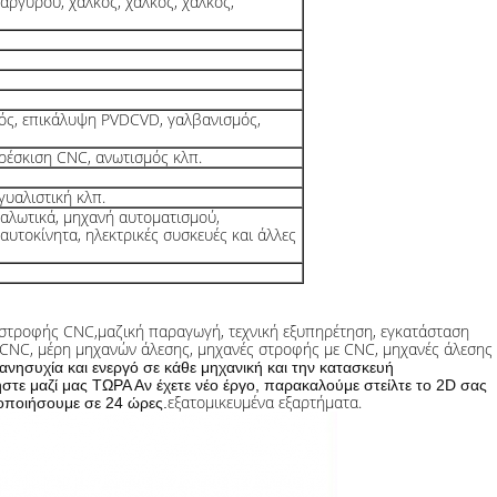
αργύρου, χαλκός, χαλκός, χαλκός,
μός, επικάλυψη PVDCVD, γαλβανισμός,
ρέσκιση CNC, ανωτισμός κλπ.
γυαλιστική κλπ.
ναλωτικά, μηχανή αυτοματισμού,
 αυτοκίνητα, ηλεκτρικές συσκευές και άλλες
 στροφής CNC,
μαζική παραγωγή, τεχνική εξυπηρέτηση, εγκατάσταση
CNC, μέρη μηχανών άλεσης, μηχανές στροφής με CNC, μηχανές άλεσης
 ανησυχία και ενεργό σε κάθε μηχανική και την κατασκευή
στε μαζί μας ΤΩΡΑ Αν έχετε νέο έργο, παρακαλούμε στείλτε το 2D σας
εξατομικευμένα εξαρτήματα.
δοποιήσουμε σε 24 ώρες.