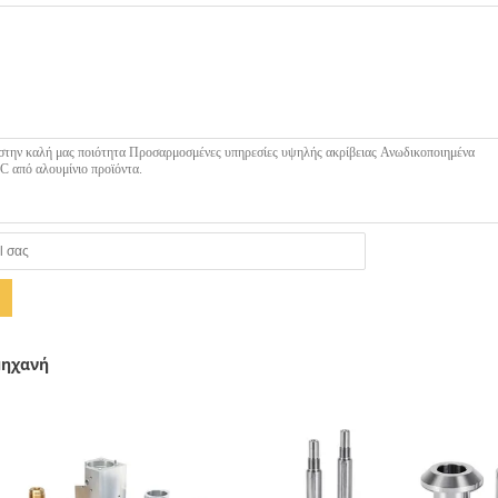
μηχανή