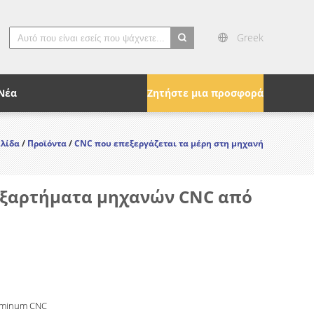
Greek
search
Νέα
Ζητήστε μια προσφορά
ελίδα
/
Προϊόντα
/
CNC που επεξεργάζεται τα μέρη στη μηχανή
εξαρτήματα μηχανών CNC από
uminum CNC