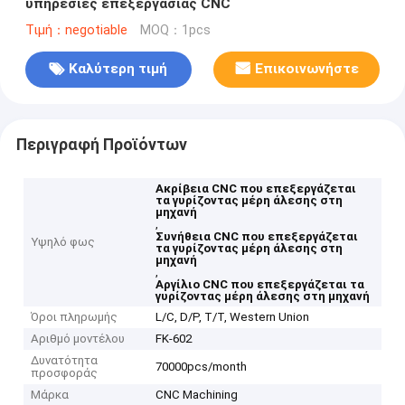
υπηρεσίες επεξεργασίας CNC
Τιμή：negotiable
MOQ：1pcs
Καλύτερη τιμή
Επικοινωνήστε
Περιγραφή Προϊόντων
Ακρίβεια CNC που επεξεργάζεται
τα γυρίζοντας μέρη άλεσης στη
μηχανή
,
Συνήθεια CNC που επεξεργάζεται
Υψηλό φως
τα γυρίζοντας μέρη άλεσης στη
μηχανή
,
Αργίλιο CNC που επεξεργάζεται τα
γυρίζοντας μέρη άλεσης στη μηχανή
Όροι πληρωμής
L/C, D/P, T/T, Western Union
Αριθμό μοντέλου
FK-602
Δυνατότητα
70000pcs/month
προσφοράς
Μάρκα
CNC Machining