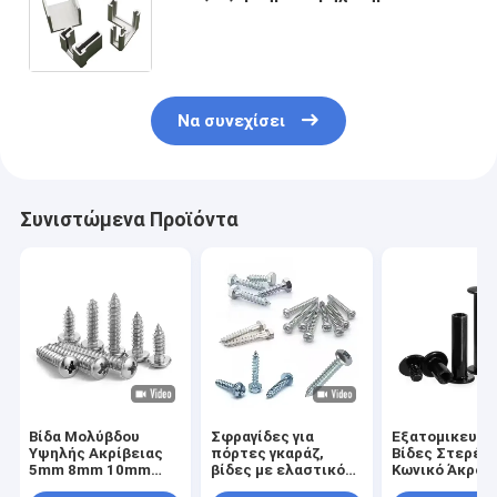
CNC, εξαρτήματα μηχανημάτων,
εξαρτήματα μηχανημάτων,
εξαρτήματα μηχανημάτων
Να συνεχίσει
Συνιστώμενα Προϊόντα
Βίδα Μολύβδου
Σφραγίδες για
Εξατομικευμέ
Υψηλής Ακρίβειας
πόρτες γκαράζ,
Βίδες Στερέω
5mm 8mm 10mm
βίδες με ελαστικό
Κωνικό Άκρο 
12mm και Παξιμάδι
πλυντήριο, βρόγχοι
Ανοξείδωτο Χ