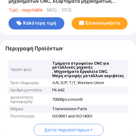
μηχανημάτων CNC, εξαρτήματα μηχανημάτων,
εξαρτήματα μηχανημάτων, εξαρτήματα
Τιμή：negotiable
MOQ：1PCS
μηχανημάτων
Καλύτερη τιμή
Επικοινωνήστε
Περιγραφή Προϊόντων
Τμήματα στροφείου CNC για
μεταλλικές μηχανές
Υψηλό φως
,
,
Μηχανήματα Εργαλεία CNC
Μέρη στροφής μετάλλων ακριβείας
Όροι πληρωμής
Λ/Κ, D/P, T/T, Western Union
Αριθμό μοντέλου
FK-642
Δυνατότητα
70000pcs/month
προσφοράς
Μάρκα
Transmission Parts
Πιστοποίηση
ISO9001 and ISO14001
Δείτε περισσότερων