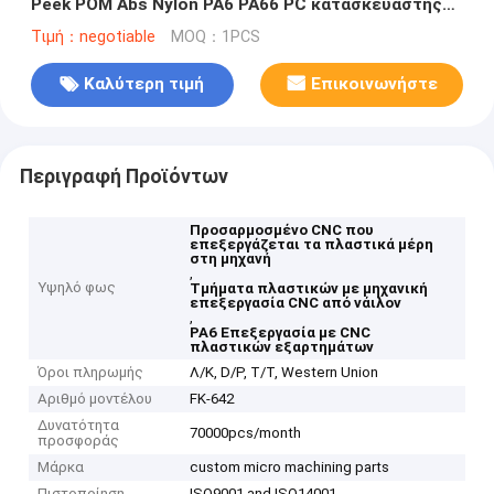
Peek POM Abs Nylon PA6 PA66 PC κατασκευαστής
εξαρτημάτων
Τιμή：negotiable
MOQ：1PCS
Καλύτερη τιμή
Επικοινωνήστε
Περιγραφή Προϊόντων
Προσαρμοσμένο CNC που
επεξεργάζεται τα πλαστικά μέρη
στη μηχανή
,
Υψηλό φως
Τμήματα πλαστικών με μηχανική
επεξεργασία CNC από νάιλον
,
PA6 Επεξεργασία με CNC
πλαστικών εξαρτημάτων
Όροι πληρωμής
Λ/Κ, D/P, T/T, Western Union
Αριθμό μοντέλου
FK-642
Δυνατότητα
70000pcs/month
προσφοράς
Μάρκα
custom micro machining parts
Πιστοποίηση
ISO9001 and ISO14001