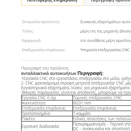
Ονομασία προϊόντος:
Συσκευές εξαρτημάτων αυτο
Τύπος:
μέρη cnc της μηχανής άλεση
Εφαρμογή:
cnc συνήθειας μέρη αργιλίο
Επεξεργασία επιφάνειας:
Υπηρεσία επεξεργασίας CNC
Περιγραφή του προϊόντος
ανταλλακτικά αυτοκινήτων
Περιγραφή:
1Εργασία CNC στο εργοστάσιο, επεξεργασία στο μύλο, γρ
2. CNC φρεσκάρισμα στροφή μετρητά επεξεργασία/ CNC μέρ
Εργαστηριακά εξαρτήματα, λύσεις για μηχανικά εξαρτήματ
3Μικρές παραγγελίες γίνονται αποδεκτές, μπορούμε να προ
Εργασία CNC ή όχι
Τεχνικές επεξεργασίες CNC
Ανεκτικότητα
00,01 mm
Επεξεργασία επιφάνειας
Επεξεργασία επιφάνειας
Τροποποιημένο
1 κομμάτι
Πακέτο
Ειδικές απαιτήσεις των πελατώ
Προγραμματισμός - Τεχνική επε
Εργατική διαδικασία
QC - συσκευασία και αποστολή