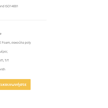
and ISO14001
e
PE Foam, σακούλα poly
μέρες
Δ/Π, Τ/Τ
onth
πικοινωνήστε