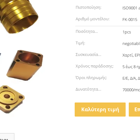
Πιστοποίηση:
ISO9001 
Αριθμό μοντέλου:
FK-0015
Ποσότητα
1pcs
παραγγελίας min:
Τιμή:
negotiabl
Συσκευασία
Χαρτί, E
λεπτομέρειες:
Χρόνος παράδοσης:
5 έως 8 η
Όροι πληρωμής:
Ε/Ε, Δ/Α, 
Δυνατότητα
70000/m
προσφοράς:
Καλύτερη τιμή
Ε
των