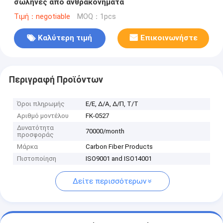
σωλήνες από ανθρακονήματα
Τιμή：negotiable
MOQ：1pcs
Καλύτερη τιμή
Επικοινωνήστε
Περιγραφή Προϊόντων
Όροι πληρωμής
Ε/Ε, Δ/Α, Δ/Π, Τ/Τ
Αριθμό μοντέλου
FK-0527
Δυνατότητα
70000/month
προσφοράς
Μάρκα
Carbon Fiber Products
Πιστοποίηση
ISO9001 and ISO14001
Δείτε περισσότερων