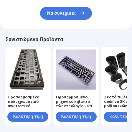
Να συνεχίσει
Συνιστώμενα Προϊόντα
Προσαρμοσμένο
Προσαρμοσμένο
Ζεστό πώλησ
πολυχρωματικό
μηχανικό κιβώτιο
σωλήνα 3K υψ
ανωτιστικό
πληκτρολογίου CNC
μοδίου ινών ά
αλουμινένιο
επεξεργασία
πληκτρολόγιο Κουτί
μεταλλική θήκη
Καλύτερη τιμή
Καλύτερη τιμή
Καλύτερη 
Πλάκα Cnc
αλουμινίου
Επεξεργασία
ανωτισμένο για 60%
Μηχανικό
75% μηχανικό πιάτο