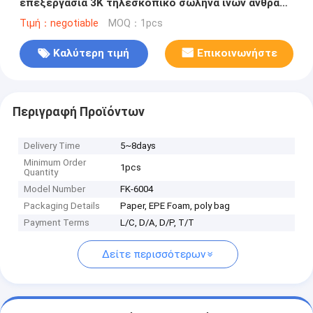
επεξεργασία 3K τηλεσκοπικό σωλήνα ινών άνθρακα
τηλεσκοπικός πόλος
Τιμή：negotiable
MOQ：1pcs
Καλύτερη τιμή
Επικοινωνήστε
Περιγραφή Προϊόντων
Delivery Time
5~8days
Minimum Order
1pcs
Quantity
Model Number
FK-6004
Packaging Details
Paper, EPE Foam, poly bag
Payment Terms
L/C, D/A, D/P, T/T
Δείτε περισσότερων