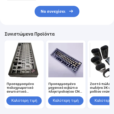
Να συνεχίσει
Συνιστώμενα Προϊόντα
Προσαρμοσμένο
Προσαρμοσμένο
Ζεστό πώλησ
πολυχρωματικό
μηχανικό κιβώτιο
σωλήνα 3K υψ
ανωτιστικό
πληκτρολογίου CNC
μοδίου ινών ά
αλουμινένιο
επεξεργασία
πληκτρολόγιο Κουτί
μεταλλική θήκη
Καλύτερη τιμή
Καλύτερη τιμή
Καλύτερη 
Πλάκα Cnc
αλουμινίου
Επεξεργασία
ανωτισμένο για 60%
Μηχανικό
75% μηχανικό πιάτο