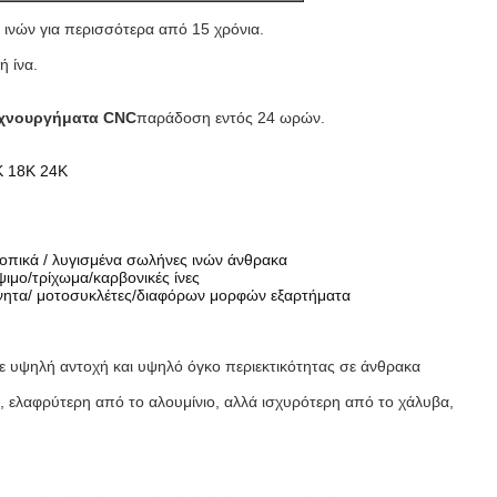
ν ινών για περισσότερα από 15 χρόνια.
 ίνα.
χνουργήματα CNC
παράδοση εντός 24 ωρών.
K 18K 24K
οπικά / λυγισμένα σωλήνες ινών άνθρακα
μο/τρίχωμα/καρβονικές ίνες
νητα/ μοτοσυκλέτες/διαφόρων μορφών εξαρτήματα
 με υψηλή αντοχή και υψηλό όγκο περιεκτικότητας σε άνθρακα
, ελαφρύτερη από το αλουμίνιο, αλλά ισχυρότερη από το χάλυβα,