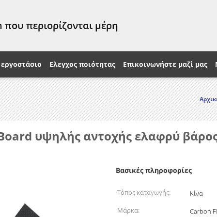
 που περιορίζονται μέρη
 εργοστάσιο
Ελεγχος ποιότητας
Επικοινωνήστε μαζί μας
Αρχικ
ber Board υψηλής αντοχής ελαφρύ βά
Βασικές πληροφορίες
Τόπος καταγωγής:
Κίνα
Μάρκα:
Carbon F