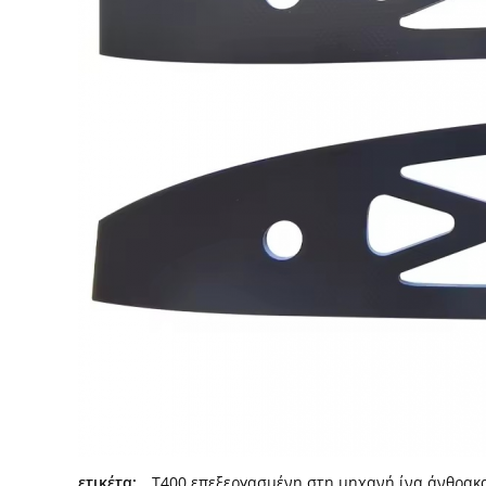
ετικέτα:
T400 επεξεργασμένη στη μηχανή ίνα άνθρακ