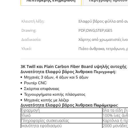
Κλειστή λέξη:
Ελαφρύ βάρος φύλλα από α
Drawing:
PDF;DWG;STEP;IGES
Διαδικασία:
Χάρτης από χρωματιστές ίνε
Υλικό:
Πιάτο άνθρακα, τετράγωνο,
3K Twill και Plain Carbon Fiber Board υψηλής αντο
Δυνατότητα Ελαφρύ βάρος Άνθρακα
Περιγραφή:
Μηχανές 3 άξων, 4 άξων και 5 άξων
Ρουτέρ CNC
Σκόρπια επιφάνειας
Τεχνουργήματα κοπής πλάσματος
Μηχανές κοπής με λέιζερ
Δυνατότητα Ελαφρύ βάρος Άνθρακα
Παράμετροι:
Εφαρμογή
όλα τα είδη β
Υλικό
100% ίνες άν
Πληροφορίες συσκευασίας
Καρτόνια ή π
Ικανότητα εφοδιασμού
2000 μονάδες