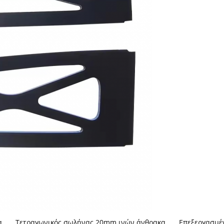
α
,
Τετραγωνικός σωλήνας 20mm ινών άνθρακα
,
Επεξεργασμέ