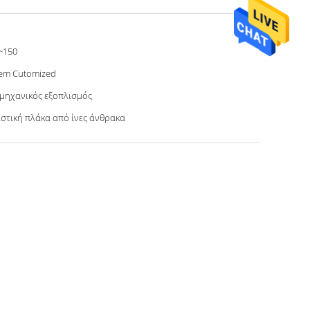
~150
em Cutomized
μηχανικός εξοπλισμός
στική πλάκα από ίνες άνθρακα