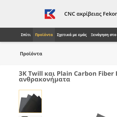
CNC ακρίβειας Fekon
Σπίτι
Προϊόντα
Σχετικά με εμάς
Ξενάγηση στο
Προϊόντα
3K Twill και Plain Carbon Fi
ανθρακονήματα