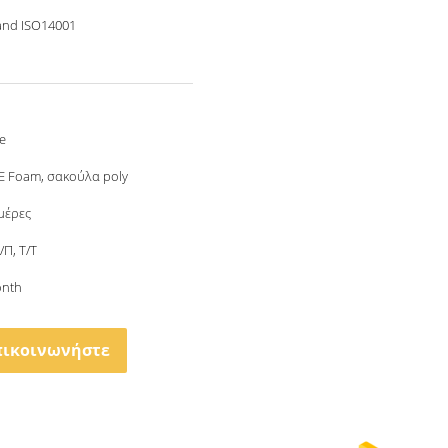
and ISO14001
e
PE Foam, σακούλα poly
μέρες
Δ/Π, Τ/Τ
onth
πικοινωνήστε