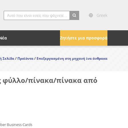
Greek
search
Νέα
Ζητήστε μια προσφορά
ή Σελίδα
/
Προϊόντα
/
Επεξεργασμένη στη μηχανή ίνα άνθρακα
ρος φύλλο/πίνακα/πίνακα από
iber Business Cards