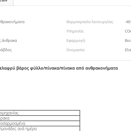
νθρακονήματα
Θερμοκρασία λειτουργίας:
-40
Υπηρεσία:
CO
ς άνθρακα
Εφαρμογή:
Βιο
 ράβδος
Ονομασία:
Ελα
χής ελαφρύ βάρος φύλλο/πίνακα/πίνακα από ανθρακονήματα
ιομηχανίας
θρακα
ροσαρμοσμένα
/μονάδες ανά ημέρα