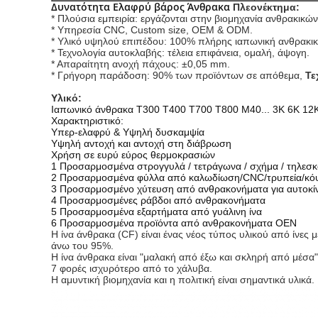
Δυνατότητα Ελαφρύ βάρος Άνθρακα
Πλεονέκτημα:
* Πλούσια εμπειρία: εργάζονται στην βιομηχανία ανθρακικώ
* Υπηρεσία CNC, Custom size, OEM & ODM.
* Υλικό υψηλού επιπέδου: 100% πλήρης ιαπωνική ανθρακική
* Τεχνολογία αυτοκλαβής: τέλεια επιφάνεια, ομαλή, άψογη.
* Απαραίτητη ανοχή πάχους: ±0,05 mm.
* Γρήγορη παράδοση: 90% των προϊόντων σε απόθεμα,
Τε
Υλικό:
Ιαπωνικό άνθρακα T300 T400 T700 T800 M40... 3K 6K 12
Χαρακτηριστικό:
Υπερ-ελαφρύ & Υψηλή δυσκαμψία
Υψηλή αντοχή και αντοχή στη διάβρωση
Χρήση σε ευρύ εύρος θερμοκρασιών
1 Προσαρμοσμένα στρογγυλά / τετράγωνα / σχήμα / τηλεσκ
2 Προσαρμοσμένα φύλλα από καλωδίωση/CNC/τρυπεία/κόψι
3 Προσαρμοσμένο χύτευση από ανθρακονήματα για αυτοκί
4 Προσαρμοσμένες ράβδοι από ανθρακονήματα
5 Προσαρμοσμένα εξαρτήματα από γυάλινη ίνα
6 Προσαρμοσμένα προϊόντα από ανθρακονήματα OEN
Η ίνα άνθρακα (CF) είναι ένας νέος τύπος υλικού από ίνες
άνω του 95%.
Η ίνα άνθρακα είναι "μαλακή από έξω και σκληρή από μέσα"
7 φορές ισχυρότερο από το χάλυβα.
Η αμυντική βιομηχανία και η πολιτική είναι σημαντικά υλικά.