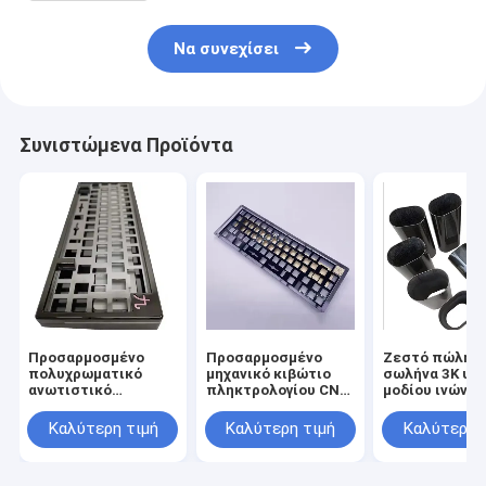
Να συνεχίσει
Συνιστώμενα Προϊόντα
Προσαρμοσμένο
Προσαρμοσμένο
Ζεστό πώλησ
πολυχρωματικό
μηχανικό κιβώτιο
σωλήνα 3K υψ
ανωτιστικό
πληκτρολογίου CNC
μοδίου ινών ά
αλουμινένιο
επεξεργασία
πληκτρολόγιο Κουτί
μεταλλική θήκη
Καλύτερη τιμή
Καλύτερη τιμή
Καλύτερη 
Πλάκα Cnc
αλουμινίου
Επεξεργασία
ανωτισμένο για 60%
Μηχανικό
75% μηχανικό πιάτο