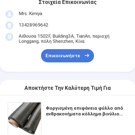
Στοιχεία Επικοινωνίας
Mrs. Kimiya
13428969642
Αίθουσα 1502F, Building3A, TianAn, περιοχή
Longgang, πόλη Shenzhen, Κίνα
Επικοινωνήστε
Αποκτήστε Την Καλύτερη Τιμή Για
Φοργισμένη επιφάνεια φύλλο από
ανθρακονήματα κόλλημα βινύλιο
αντοχή σε ύψος χαρακτική
λογότυπο υδροφόιλου επιφάνειας
surf board stand up paddle