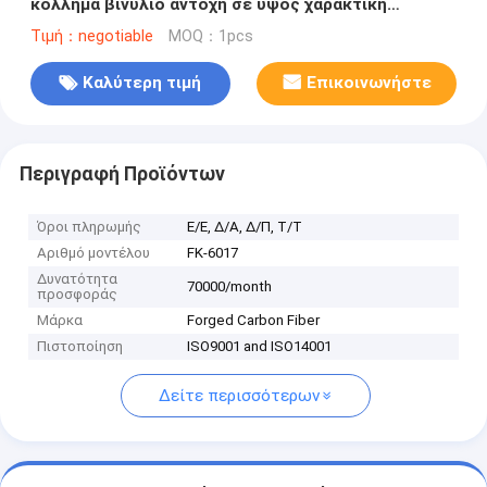
κόλλημα βινύλιο αντοχή σε ύψος χαρακτική
λογότυπο υδροφόιλου επιφάνειας surf board stand
Τιμή：negotiable
MOQ：1pcs
up paddle
Καλύτερη τιμή
Επικοινωνήστε
Περιγραφή Προϊόντων
Όροι πληρωμής
Ε/Ε, Δ/Α, Δ/Π, Τ/Τ
Αριθμό μοντέλου
FK-6017
Δυνατότητα
70000/month
προσφοράς
Μάρκα
Forged Carbon Fiber
Πιστοποίηση
ISO9001 and ISO14001
Δείτε περισσότερων