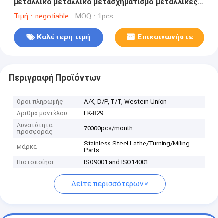
μεταλλικό μεταλλικό μετασχηματισμό μεταλλικές
επεξεργασίες αλουμινίου
Τιμή：negotiable
MOQ：1pcs
Καλύτερη τιμή
Επικοινωνήστε
Περιγραφή Προϊόντων
Όροι πληρωμής
Λ/Κ, D/P, T/T, Western Union
Αριθμό μοντέλου
FK-829
Δυνατότητα
70000pcs/month
προσφοράς
Stainless Steel Lathe/Turning/Miling
Μάρκα
Parts
Πιστοποίηση
ISO9001 and ISO14001
Δείτε περισσότερων