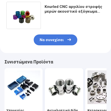
Knurled CNC αργιλίου στροφής
μερών ακουστικό εξόγκωμα
μερών συνήθειας μικρό
γυρισμένο
Να συνεχίσει
Συνιστώμενα Προϊόντα
Υπηρεσίες
Αντικλοπτική βίδα
Κατασκευαστ