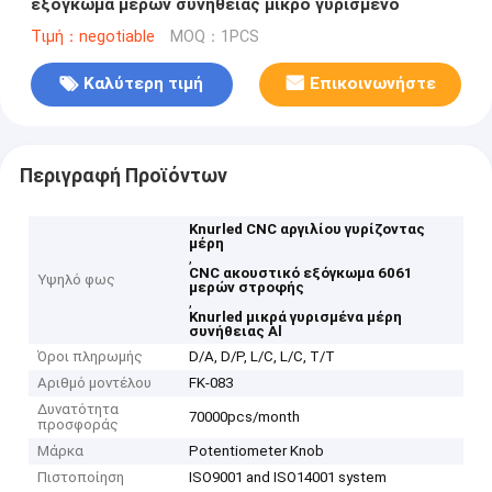
εξόγκωμα μερών συνήθειας μικρό γυρισμένο
Τιμή：negotiable
MOQ：1PCS
Καλύτερη τιμή
Επικοινωνήστε
Περιγραφή Προϊόντων
Knurled CNC αργιλίου γυρίζοντας
μέρη
,
CNC ακουστικό εξόγκωμα 6061
Υψηλό φως
μερών στροφής
,
Knurled μικρά γυρισμένα μέρη
συνήθειας Al
Όροι πληρωμής
D/A, D/P, L/C, L/C, T/T
Αριθμό μοντέλου
FK-083
Δυνατότητα
70000pcs/month
προσφοράς
Μάρκα
Potentiometer Knob
Πιστοποίηση
ISO9001 and ISO14001 system