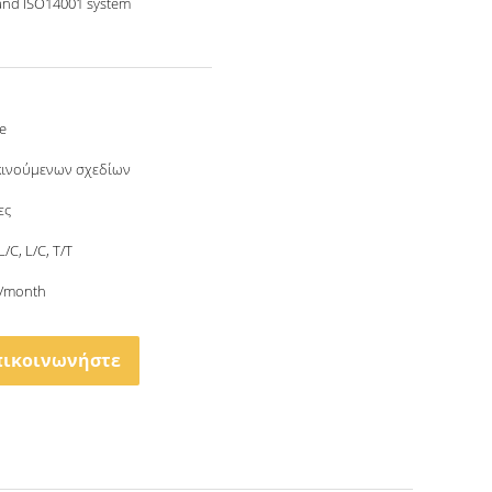
and ISO14001 system
e
κινούμενων σχεδίων
ες
L/C, L/C, T/T
/month
πικοινωνήστε