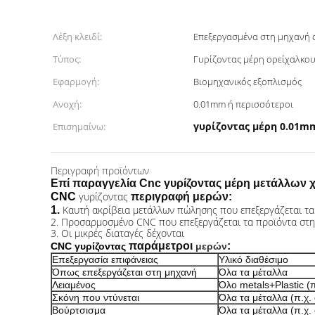
Λέξη κλειδί:
Επεξεργασμένα στη μηχανή 
Τύπος:
Γυρίζοντας μέρη ορείχαλκο
Εφαρμογή:
Βιομηχανικός εξοπλισμός
Ανοχή:
0.01mm ή περισσότεροι
γυρίζοντας μέρη 0.01m
Επισημαίνω:
Περιγραφή προϊόντων
Επί παραγγελία Cnc γυρίζοντας μέρη μετάλλων 
γυρίζοντας
CNC
περιγραφή
μερών
:
Καυτή ακρίβεια μετάλλων πώλησης που επεξεργάζεται τα
1.
2. Προσαρμοσμένο CNC που επεξεργάζεται τα προϊόντα στ
3. Οι μικρές διαταγές δέχονται
παράμετροι
:
CNC
γυρίζοντας
μερών
Επεξεργασία επιφάνειας
Υλικό διαθέσιμο
Όπως επεξεργάζεται στη μηχανή
Όλα τα μέταλλα
Λειαμένος
Όλο metals+Plastic (π
Σκόνη που ντύνεται
Όλα τα μέταλλα (π.χ. 
Βούρτσισμα
Όλα τα μέταλλα (π.χ. 