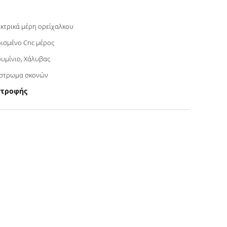
κτρικά μέρη ορείχαλκου
ισμένο Cnc μέρος
υμίνιο, Χάλυβας
ίστρωμα σκονών
στροφής