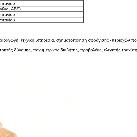
τιτανίου
γίλιο, ABS)
τιτανίου
τιτανίου
ραγωγή, τεχνική υπηρεσία, σχηματοποίηση σφράγισης -περιοχών που
τρητής δύναμης, παχυμετρικός διαβήτης, προβολέας, ελεγκτής τραχύτ