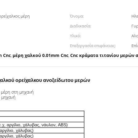
ορείχαλκος μέρη
Όνομα:
Ηλε
υ
Διαδικασία:
Γυρ
Υλικό:
Αλο
Επεξεργασία επιφάνειας:
Επ
m Cnc
μέρη χαλκού 0.01mm Cnc
Cnc κράματα τιτανίου μερών 
,
,
χαλκού ορείχαλκου ανοξείδωτου μερών
 μέρη στη μηχανή
η μηχανή
.χ. αργίλιο, χάλυβας, νάυλον, ABS)
αργίλιο, χάλυβας)
αργίλιο, χάλυβας)