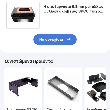
Η επεξεργασία 0.8mm μετάλλων
φύλλων ακρίβειας SPCC τοίχος
μετάλλων τοποθετεί τα
γραφεία
Να συνεχίσει
Συνιστώμενα Προϊόντα
Βιομηχανικό SS 201
Cnc αμμόστρωσης
Αεροδιαστημι