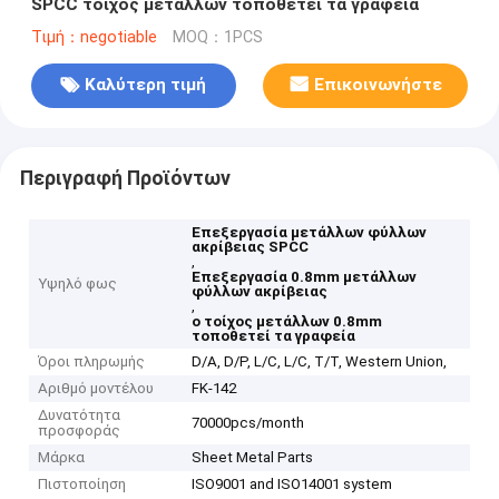
SPCC τοίχος μετάλλων τοποθετεί τα γραφεία
Τιμή：negotiable
MOQ：1PCS
Καλύτερη τιμή
Επικοινωνήστε
Περιγραφή Προϊόντων
Επεξεργασία μετάλλων φύλλων
ακρίβειας SPCC
,
Επεξεργασία 0.8mm μετάλλων
Υψηλό φως
φύλλων ακρίβειας
,
ο τοίχος μετάλλων 0.8mm
τοποθετεί τα γραφεία
Όροι πληρωμής
D/A, D/P, L/C, L/C, T/T, Western Union,
Αριθμό μοντέλου
FK-142
Δυνατότητα
70000pcs/month
προσφοράς
Μάρκα
Sheet Metal Parts
Πιστοποίηση
ISO9001 and ISO14001 system