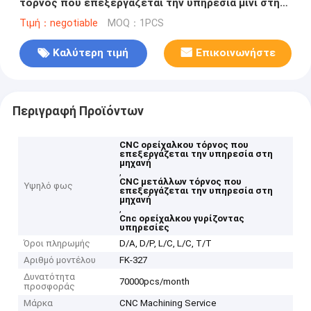
τόρνος που επεξεργάζεται την υπηρεσία μίνι στη
μηχανή
Τιμή：negotiable
MOQ：1PCS
Καλύτερη τιμή
Επικοινωνήστε
Περιγραφή Προϊόντων
CNC ορείχαλκου τόρνος που
επεξεργάζεται την υπηρεσία στη
μηχανή
,
CNC μετάλλων τόρνος που
Υψηλό φως
επεξεργάζεται την υπηρεσία στη
μηχανή
,
Cnc ορείχαλκου γυρίζοντας
υπηρεσίες
Όροι πληρωμής
D/A, D/P, L/C, L/C, T/T
Αριθμό μοντέλου
FK-327
Δυνατότητα
70000pcs/month
προσφοράς
Μάρκα
CNC Machining Service